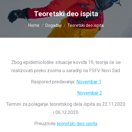
Teoretski deo ispita
You are here:
Home
Događaji
Teoretski deo ispita
Zbog epidemiološke situacije kovida 19, teorija će se
realizovati preko zooma u saradnji na FSFV Novi Sad.
Raspored predavanja:
Novembar 1
Novembar 2
Termini za polaganje teoretskog dela ispita su 22.11.2020.
i 06.12.2020.
Preuzmite
teoretski deo ispita
.