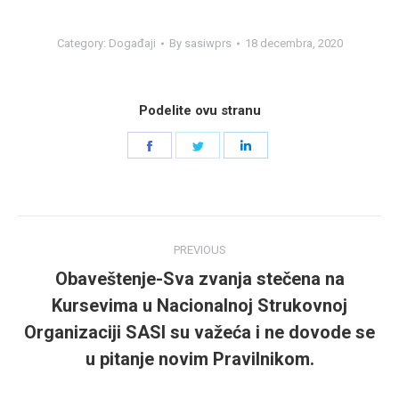
Category:
Događaji
By
sasiwprs
18 decembra, 2020
Podelite ovu stranu
Share
Share
Share
on
on
on
Facebook
Twitter
LinkedIn
Post
PREVIOUS
navigation
Obaveštenje-Sva zvanja stečena na
Kursevima u Nacionalnoj Strukovnoj
Previous
Organizaciji SASI su važeća i ne dovode se
post:
u pitanje novim Pravilnikom.